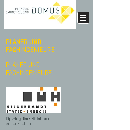
PLANER UND
FACHINGENIEURE
PLANER UND
FACHINGENIEURE
Dipl.-Ing Dierk Hildebrandt
Schönkirchen