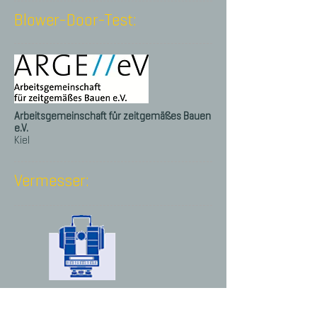
Blower-Door-Test:
Arbeitsgemeinschaft für zeitgemäßes Bauen
e.V.
Kiel
Vermesser:
Dipl.-Ing J. Uliczka öffentlich bestellter
Vermessungsingenieur