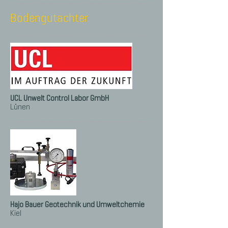
Bodengutachter
UCL Unwelt Control Labor GmbH
Lünen
Hajo Bauer Geotechnik und Umweltchemie
Kiel