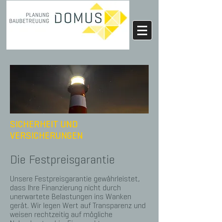
SICHERHEIT UND
VERSICHERUNGEN
Die Festpreisgarantie
Unsere Festpreisgarantie gewährleistet,
dass Ihre Finanzierung nicht durch
unerwartete Belastungen ins Wanken
gerät. Wir legen Wert auf Transparenz und
weisen rechtzeitig auf mögliche